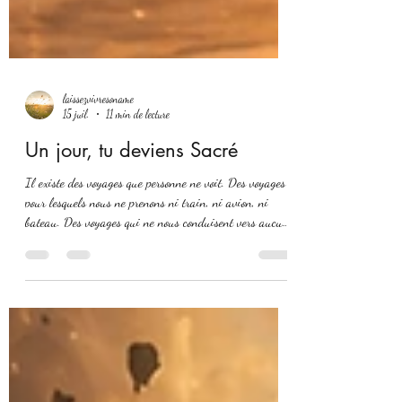
laissezvivresoname
15 juil.
11 min de lecture
Un jour, tu deviens Sacré
Il existe des voyages que personne ne voit. Des voyages
pour lesquels nous ne prenons ni train, ni avion, ni
bateau. Des voyages qui ne nous conduisent vers aucun
pays et qui, pourtant, nous emmènent parfois plus loin
que nous ne sommes jamais allés. Ce sont les voyages à
l’intérieur de soi. Ils commencent rarement par une
décision consciente. On ne se lève pas un matin en se
disant : « Aujourd’hui, je vais partir à la recherche de
mon âme. » Non. Souvent, le voyage commence