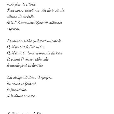
mais plus de silence.
Nous avons rempli nos vies de bruit, de 
vitesse, de contrôle,
et la Présence s’est effacée derrière nos 
urgences.
L’homme a oublié qu’il était un temple.
Qu’il portait le Ciel en lui.
Qu’il était la demeure vivante du Père.
Et quand l’homme oublie cela,
le monde perd sa lumière.
Les visages deviennent opaques,
les cœurs se ferment,
la joie s’éteint,
et la danse s’arrête.
Le Restaurateur de Dieu