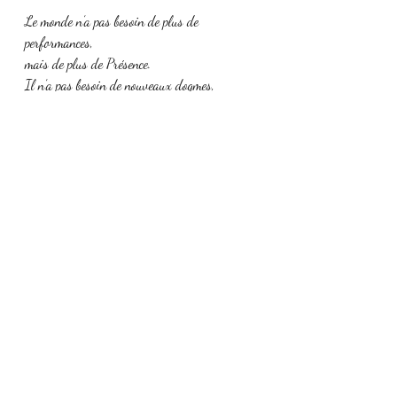
Le monde n’a pas besoin de plus de 
performances,
mais de plus de Présence.
Il n’a pas besoin de nouveaux dogmes,
mais de cœurs restaurés.
Nous sommes appelés à devenir les 
restaurateurs de Dieu,
les gardiens du Souvenir,
les porteurs du feu du Père.
Et si le monde guérissait,
non par le miracle d’un seul,
mais par des milliers d’âmes
qui se souviennent à nouveau du Père qui 
danse en elles ?
Alors, le sang redeviendrait lumière,