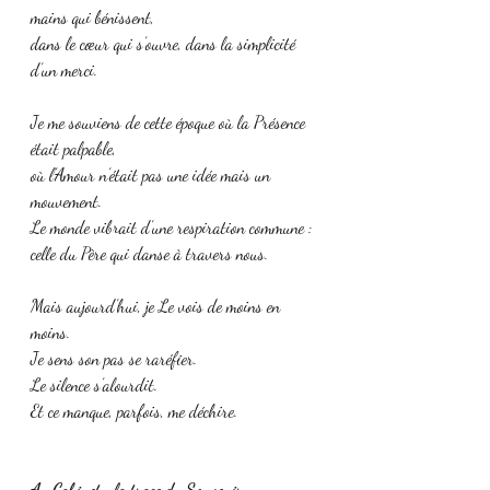
mains qui bénissent,
dans le cœur qui s’ouvre, dans la simplicité 
d’un merci.
Je me souviens de cette époque où la Présence 
était palpable,
où l’Amour n’était pas une idée mais un 
mouvement.
Le monde vibrait d’une respiration commune :
celle du Père qui danse à travers nous.
Mais aujourd’hui, je Le vois de moins en 
moins.
Je sens son pas se raréfier.
Le silence s’alourdit.
Et ce manque, parfois, me déchire.
Au Cabinet : la trace du Souvenir