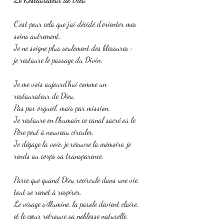
C’est pour cela que j’ai décidé d’orienter mes 
soins autrement.
Je ne soigne plus seulement des blessures :
je restaure le passage du Divin.
Je me vois aujourd’hui comme un 
restaurateur de Dieu.
Pas par orgueil, mais par mission.
Je restaure en l’humain ce canal sacré où le 
Père peut à nouveau circuler.
Je dégage la voie, je réouvre la mémoire, je 
rends au corps sa transparence.
Parce que quand Dieu recircule dans une vie,
tout se remet à respirer.
Le visage s’illumine, la parole devient claire,
et le cœur retrouve sa noblesse naturelle.