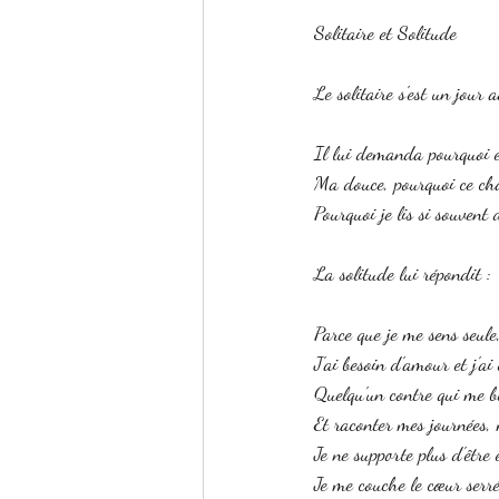
Solitaire et Solitude
Le solitaire s'est un jour
Il lui demanda pourquoi el
Ma douce, pourquoi ce ch
Pourquoi je lis si souvent 
La solitude lui répondit :
Parce que je me sens seule
J'ai besoin d'amour et j'a
Quelqu'un contre qui me blo
Et raconter mes journées, m
Je ne supporte plus d'être
Je me couche le cœur serré