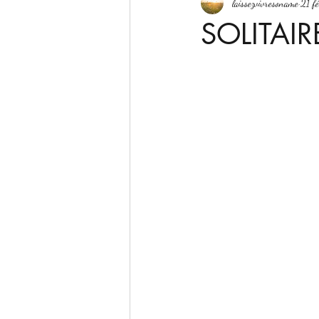
laissezvivresoname
21 f
SOLITAIR