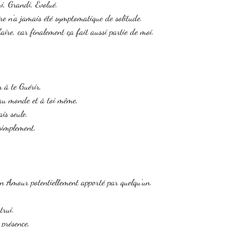
ri, Grandi, Évolué. 
taire n'a jamais été symptomatique de solitude. 
faire, car finalement ça fait aussi partie de moi. 
 à te Guérir, 
au monde et à toi même, 
is seule. 
simplement. 
un Amour potentiellement apporté par quelqu'un. 
trui. 
 présence, 