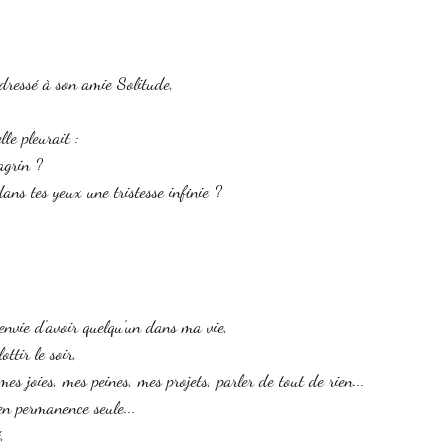
 adressé à son amie Solitude,
le pleurait :
agrin ?
dans tes yeux une tristesse infinie ?
,
i envie d'avoir quelqu'un dans ma vie,
ttir le soir,
es joies, mes peines, mes projets, parler de tout de rien...
 en permanence seule...
, 