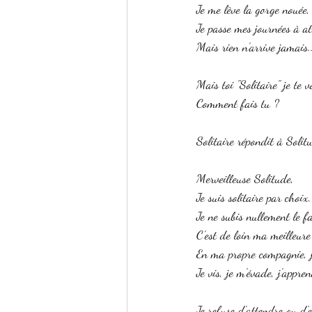
Je me lève la gorge nouée,
Je passe mes journées à att
Mais rien n'arrive jamais..
Mais toi "Solitaire" je te 
Comment fais tu ? 
Solitaire répondit à Solit
Merveilleuse Solitude, 
Je suis solitaire par choix.
Je ne subis nullement le f
C'est de loin ma meilleure
En ma propre compagnie, j
Je vis, je m'évade, j'appr
Je refuse d'attendre ou d'e