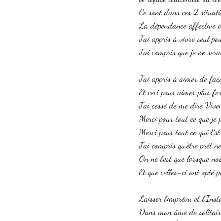
Ce sont dans ces 2 situatio
La dépendance affective es
J'ai appris à vivre seul p
J'ai compris que je ne se
J'ai appris à aimer de faç
Et ceci pour aimer plus fo
J'ai cessé de me dire Vivem
Merci pour tout ce que je 
Merci pour tout ce qui Es
J'ai compris qu’être prêt ne
On ne l'est que lorsque no
Et que celles-ci ont opté 
Laisser l'imprévu et l'Inst
Dans mon âme de solitaire,