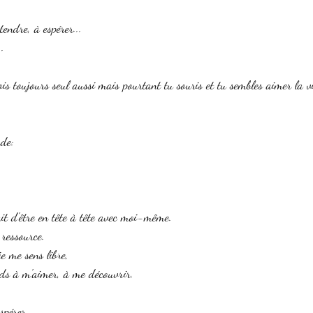
 
endre, à espérer... 
. 
vois toujours seul aussi mais pourtant tu souris et tu sembles aimer la vi
ude:
 
ait d'être en tête à tête avec moi-même. 
 ressource. 
e me sens libre, 
ends à m'aimer, à me découvrir. 
spérer... 