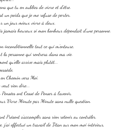
ns que tu en oublies de vivre et d'être. 
t un poids que je me refuse de porter. 
our un jour mieux vivre à deux. 
rais jamais heureux si mon bonheur dépendait d'une personne. 
on inconditionnelle tout ce qui m'entoure, 
rt la personne qui rentrera dans ma vie. 
ent qu'elle arrive mais plutôt... 
possède,  
t en Chemin vers Moi. 
 veut rien dire... 
s Pensées ont Cessé de Penser à l'avenir, 
pour Vivre Minute par Minute sans nulle question. 
ant Présent s'accomplir sans rien retenir ou contrôler. 
 j'ai effectué un travail de Titan sur mon moi intérieur, 