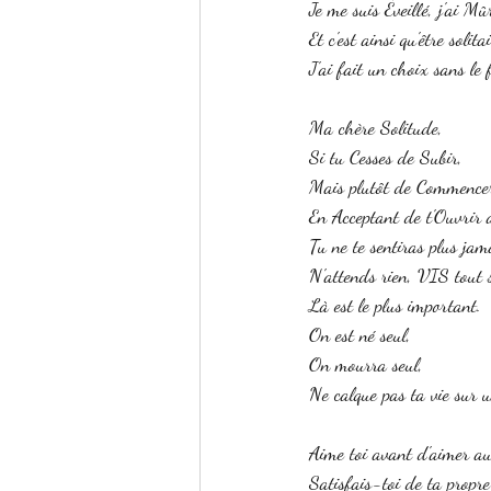
Je me suis Éveillé, j'ai Mû
Et c'est ainsi qu'être soli
J'ai fait un choix sans le 
Ma chère Solitude, 
Si tu Cesses de Subir, 
Mais plutôt de Commencer
En Acceptant de t'Ouvrir 
Tu ne te sentiras plus jama
N'attends rien, VIS tout 
Là est le plus important. 
On est né seul, 
On mourra seul, 
Ne calque pas ta vie sur 
Aime toi avant d'aimer au
Satisfais-toi de ta propre