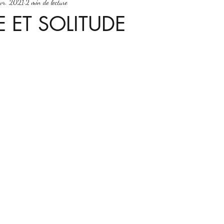
évr. 2021
2 min de lecture
E ET SOLITUDE