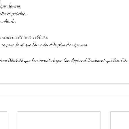
dépendances, 
lle et paisible. 
 solitude, 
mencer à devenir solitaire, 
nce percutant que l'on entend le plus de réponses. 
même Sérénité que l'on renaît et que l'on Apprend Vraiment qui l'on Est.