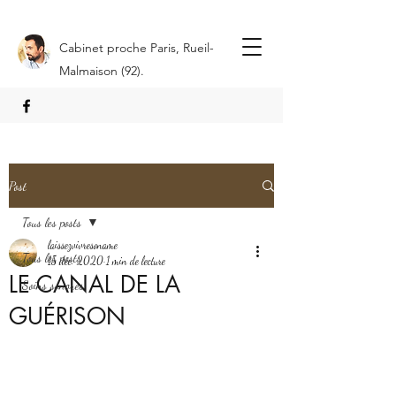
Cabinet proche Paris, Rueil-
Malmaison (92).
Post
Tous les posts
laissezvivresoname
Tous les posts
15 déc. 2020
1 min de lecture
LE CANAL DE LA
Soins sonores
GUÉRISON