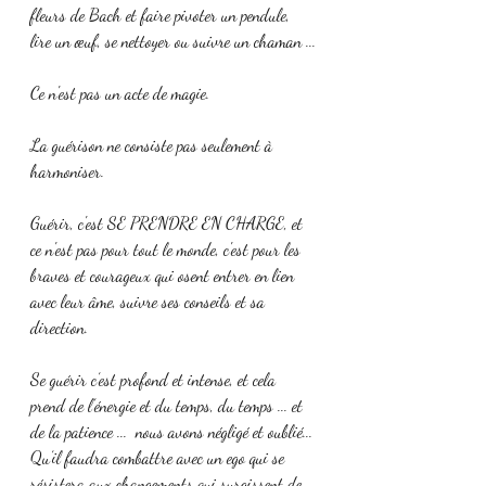
fleurs de Bach et faire pivoter un pendule, 
lire un œuf, se nettoyer ou suivre un chaman ...
Ce n'est pas un acte de magie.
La guérison ne consiste pas seulement à 
harmoniser.
Guérir, c'est SE PRENDRE EN CHARGE, et 
ce n'est pas pour tout le monde, c'est pour les 
braves et courageux qui osent entrer en lien 
avec leur âme, suivre ses conseils et sa 
direction.
Se guérir c’est profond et intense, et cela 
prend de l’énergie et du temps, du temps ... et 
de la patience ...  nous avons négligé et oublié...
Qu’il faudra combattre avec un ego qui se 
résistera aux changements qui surgissent de 