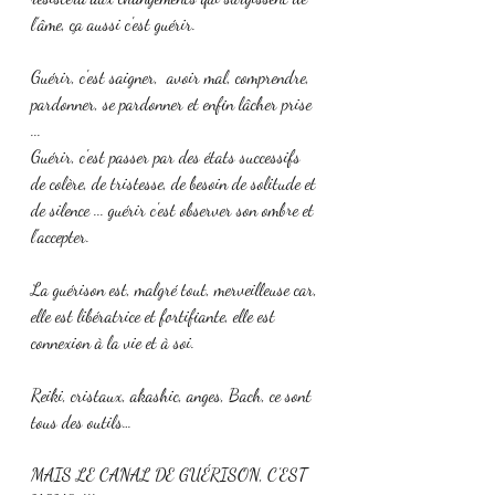
l’âme, ça aussi c'est guérir. 
Guérir, c'est saigner,  avoir mal, comprendre, 
pardonner, se pardonner et enfin lâcher prise 
...
Guérir, c'est passer par des états successifs 
de colère, de tristesse, de besoin de solitude et 
de silence ... guérir c'est observer son ombre et 
l'accepter.
La guérison est, malgré tout, merveilleuse car, 
elle est libératrice et fortifiante, elle est 
connexion à la vie et à soi.
Reiki, cristaux, akashic, anges, Bach, ce sont 
tous des outils…
MAIS LE CANAL DE GUÉRISON, C'EST 