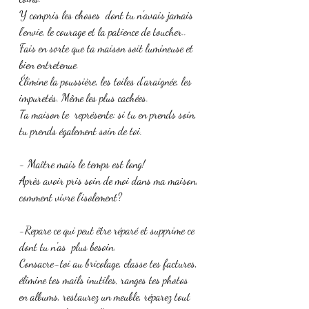
Y compris les choses  dont tu n'avais jamais 
l'envie, le courage et la patience de toucher..
Fais en sorte que ta maison soit lumineuse et 
bien entretenue. 
Élimine la poussière, les toiles d'araignée, les 
impuretés. Même les plus cachées.
Ta maison te  représente: si tu en prends soin, 
tu prends également soin de toi. 
- Maître mais le temps est long!
Après avoir pris soin de moi dans ma maison, 
comment vivre l'isolement?
-Repare ce qui peut être réparé et supprime ce 
dont tu n'as  plus besoin.
Consacre-toi au bricolage, classe tes factures, 
élimine tes mails inutiles, ranges tes photos 
en albums, restaurez un meuble, réparez tout 