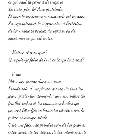
ce qui vaut la peine d'être réparé.
Le reste, jete-le! Avec gratitude.
Et avec la conscience que son cycle est terminé.
La reparation et la suppression à l'extérieur 
de toi-même te permet de réparer ou de 
supprimer ce qui est en toi.
- Maître, et puis quoi?
Que puis-je faire de tout ce temps tout seul?
- Sème...
Même une graine dans un vase.
Prends soin d'une plante, arrose-la tous les 
jours, parle-lui, donne-lui un nom, enleve les 
feuilles sèches et les mauvaises herbes qui 
peuvent l'étouffer et laisse toi pénétrer par la 
précieuse énergie vitale.
C'est une façon de prendre soin de tes graines 
intérieures, de tes désirs, de tes intentions, de 