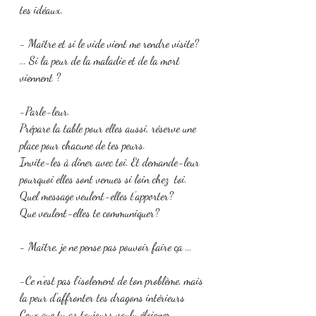
tes idéaux.
- Maître et si le vide vient me rendre visite? 
... Si la peur de la maladie et de la mort 
viennent ?
-Parle-leur.
Prépare la table pour elles aussi, réserve une 
place pour chacune de tes peurs.
Invite-les à dîner avec toi. Et demande-leur 
pourquoi elles sont venues si loin chez  toi. 
Quel message veulent-elles t'apporter?
Que veulent-elles te communiquer?
- Maître, je ne pense pas pouvoir faire ça ...
-Ce n'est pas l'isolement de ton problème, mais 
la peur d'affronter tes dragons intérieurs 
Ceux que tu as toujours voulu éloigner. 