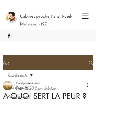
Cabinet proche Paris, Rueil-
Malmaison (92).
Post
Tous les posts
laissezvivresoname
Tous les posts
7 nov. 2020
2 min de lecture
A QUOI SERT LA PEUR ?
Soins sonores