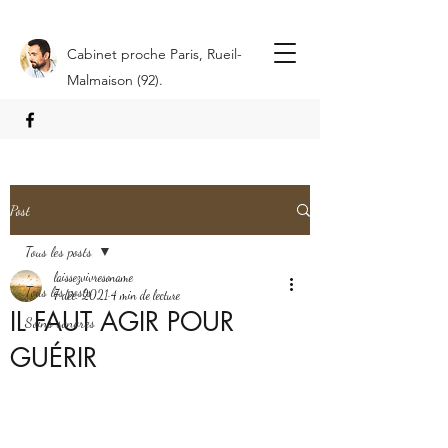
Cabinet proche Paris, Rueil-
Malmaison (92).
Post
Tous les posts
laissezvivresoname
Tous les posts
7 déc. 2021
4 min de lecture
IL FAUT AGIR POUR
Soins sonores
GUÉRIR