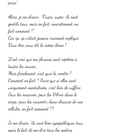
prise".
Alors, je me disais.. "Ouais, super, ils sont 
gentils tous, mais en fait, concrètement, on 
fait comment ?". 
Car ça, ça n'était jamais vraiment expliqué. 
Vous êtes vous dit la même chose ? 
Il est vrai que ces phrases sont répétées à 
toutes les sauces. 
Mais finalement, c'est quoi la recette ? 
Comment on fait ? Parce que si elles sont 
uniquement mentalisées, c'est loin de suffire.
Pour les incarner, pour les Vibrer dans le 
corps, pour les ressentir dans chacune de nos 
cellules, on fait comment ?? 
Je me disais "ils sont bien sympathiques tous, 
mais le fait de me dire tous les matins 