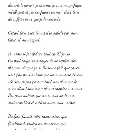
devant le miroir je m'aime, je suis magnifique, 
intelligent et j'ai confiance en moi" était loin 
de suffire pour que je le ressente.
C'était loin, très loin d'être validé par mon 
Cœur et mon Esprit.
Et même si je répétais tout ça 21 jours.. 
On peut toujours essayer de se répéter des 
phrases chaque jour. Si on ne fait que ça, ce 
n'est pas pour autant que nous nous sentirons 
sécures, et pas pour autant non plus que le 
qu'en dira t'on n'aura plus d'emprise sur nous. 
Pas pour autant que nous nous sentirons 
vraiment bien et entiers avec nous-même. 
Parfois, j'avais cette impression, que 
finalement, toutes ces personnes qui 