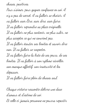
choses, positives. 
Pour s'aimer, pour gagner confiance en soi, il 
n'y a pas de secret, il va falloir se choisir, il 
va falloir oser Être, oser dire, oser faire.
Il va falloir reprendre sa place originelle.
Il va falloir ne plus contenir, ne plus subir, ne 
plus accepter ce qui ne convient pas.
Il va falloir écouter ses limites et savoir dire 
non. Il va falloir se respecter.
Il va falloir faire la liste de ses peurs, de ses 
limites. Il va falloir à son rythme réveiller 
son manque affectif, son insécurité et les 
dépasser.
Il va falloir faire plein de choses seul.
Chaque victoire ressentie délivre une dose 
d'amour et d'estime de soi. 
Et celle ci, jamais personne ne pourra repartir 