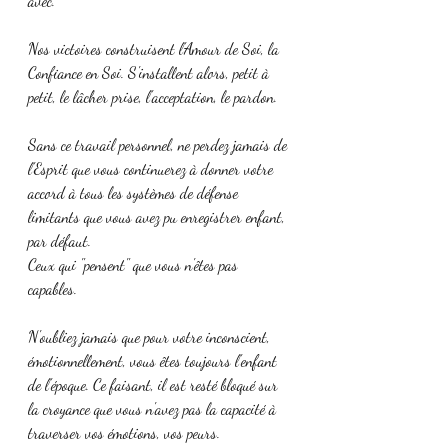
avec.
Nos victoires construisent l'Amour de Soi, la 
Confiance en Soi. S'installent alors, petit à 
petit, le lâcher prise, l'acceptation, le pardon. 
Sans ce travail personnel, ne perdez jamais de 
l'Esprit que vous continuerez à donner votre 
accord à tous les systèmes de défense 
limitants que vous avez pu enregistrer enfant, 
par défaut.
Ceux qui "pensent" que vous n'êtes pas 
capables. 
N'oubliez jamais que pour votre inconscient, 
émotionnellement, vous êtes toujours l'enfant 
de l'époque. Ce faisant, il est resté bloqué sur 
la croyance que vous n'avez pas la capacité à 
traverser vos émotions, vos peurs. 