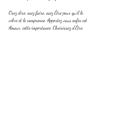
Osez dire, osez faire, osez Être pour qu'il le 
vibre et le comprenne. Apportez vous enfin cet 
Amour, cette importance. Choisissez d'Être. 
Prenez votre place. Choisissez vous. 
On ne nous a jamais appris à nous aimer. On 
s'est toujours mis de côté. Il fallait être bien, 
sage, souriant. Il fallait satisfaire l'autre.
En continuant ainsi, nous entretenons notre 
désamour. 
Il est temps que les choses changent vous ne 
croyez pas ?
Arrêtez de vous "désaimer", de vous rejeter, de 
vous abandonner. Traitez vous comme vous 