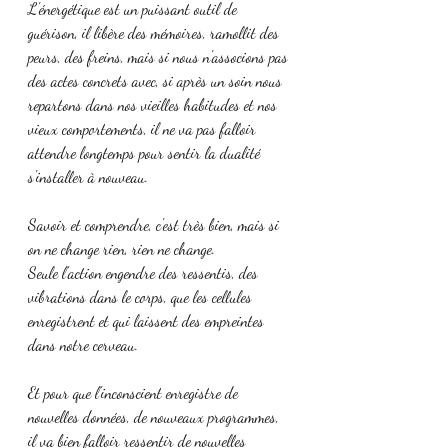
L'énergétique est un puissant outil de 
guérison, il libère des mémoires, ramollit des 
peurs, des freins, mais si nous n'associons pas 
des actes concrets avec, si après un soin nous 
repartons dans nos vieilles habitudes et nos 
vieux comportements, il ne va pas falloir 
attendre longtemps pour sentir la dualité 
s'installer à nouveau. 
Savoir et comprendre, c'est très bien, mais si 
on ne change rien, rien ne change. 
Seule l'action engendre des ressentis, des 
vibrations dans le corps, que les cellules 
enregistrent et qui laissent des empreintes 
dans notre cerveau.
Et pour que l'inconscient enregistre de 
nouvelles données, de nouveaux programmes, 
il va bien falloir ressentir de nouvelles 